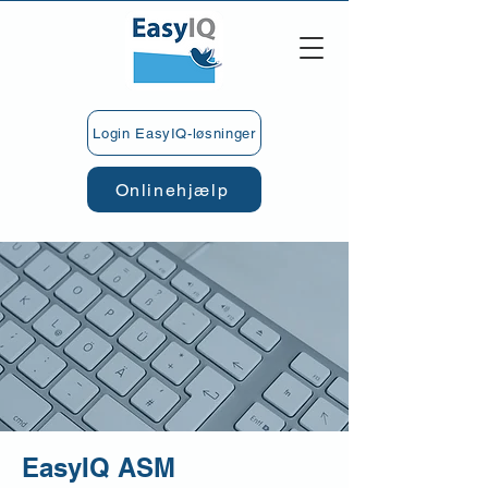
Login EasyIQ-løsninger
Onlinehjælp
EasyIQ ASM