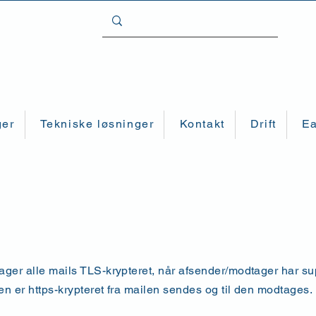
ger
Tekniske løsninger
Kontakt
Drift
Ea
ger alle mails TLS-krypteret, når afsender/modtager har sup
en er https-krypteret fra mailen sendes og til den modtages.