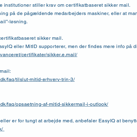
nstitutioner stiller krav om certifikatbaseret sikker mail.
ning på de pågældende medarbejders maskiner, eller at man
ail”-løsning.
ertifikatbaseret sikker mail.
asyIQ eller MitID supporterer, men der findes mere info på d
anceret/certifikater/sikker.e.mail/
rmail:
k/faq/tilslut-mitid-erhverv-trin-3/
.dk/faq/opsaetning-af-mitid-sikkermail-i-outlook/
eller er for tungt at arbejde med, anbefaler EasyIQ at benytt
k/