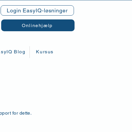
Login EasyIQ-løsninger
Onlinehjælp
syIQ Blog
Kursus
port for dette.