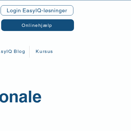
Login EasyIQ-løsninger
Onlinehjælp
syIQ Blog
Kursus
sonale