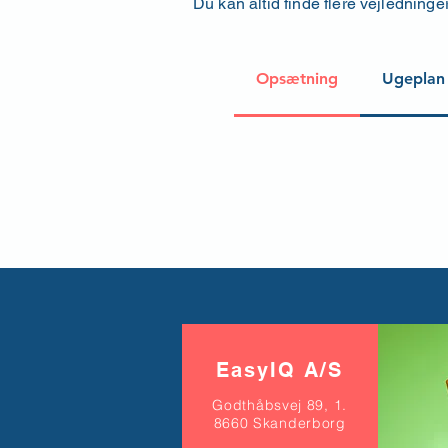
Du kan altid finde flere vejledninge
Opsætning
Ugeplan
EasyIQ A/S
Godthåbsvej 89, 1.
8660 Skanderborg