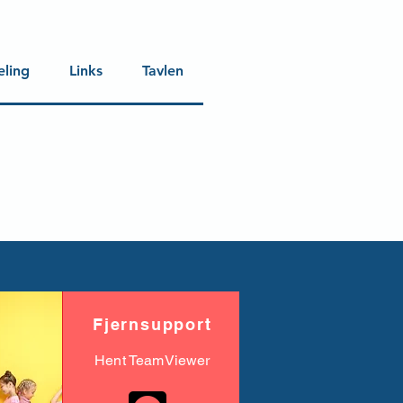
eling
Links
Tavlen
Fjernsupport
Hent TeamViewer