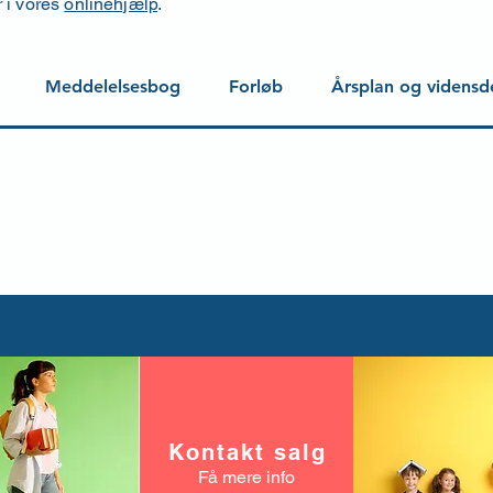
r i vores
onlinehjælp
.
Meddelelsesbog
Forløb
Årsplan og vidensd
Kontakt salg
Få mere info