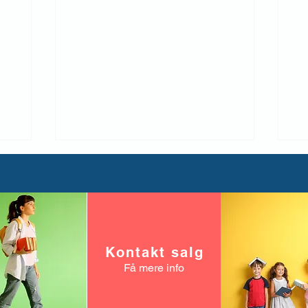
Support lukket
Kontakt salg
Få mere info
Sk
me