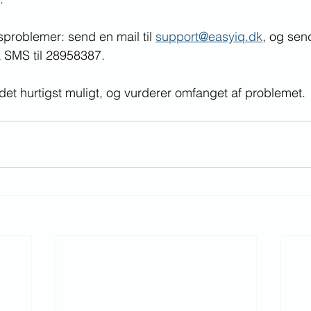
tsproblemer: send en mail til 
support@easyiq.dk
, og sen
SMS til 28958387.
 det hurtigst muligt, og vurderer omfanget af problemet.