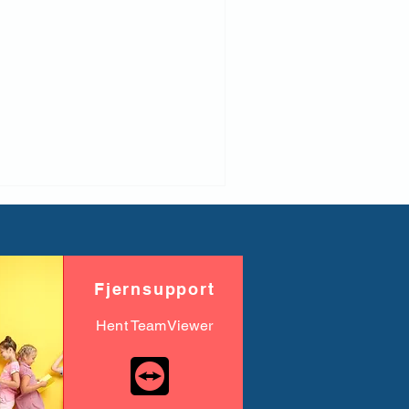
Fjernsupport
Hent TeamViewer
olePortal er årsrullet,
n hvor er...