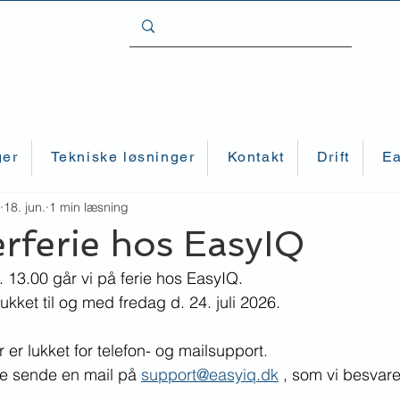
ger
Tekniske løsninger
Kontakt
Drift
Ea
18. jun.
1 min læsning
ferie hos EasyIQ
l. 13.00 går vi på ferie hos EasyIQ. 
ukket til og med fredag d. 24. juli 2026. 
r er lukket for telefon- og mailsupport.
ne sende en mail på 
support@easyiq.dk
 , som vi besvarer
.