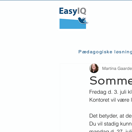
Pædagogiske løsnin
Martina Gaarde
Sommer
Fredag d. 3. juli k
Kontoret vil være l
Det betyder, at de
Du vil stadig kun
mandag d. 27. juli