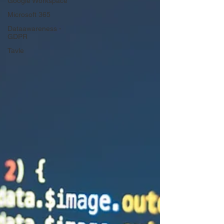
Google Workspace
Microsoft 365
Dataawareness -
GDPR
Tavle