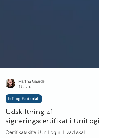
Martina Gaarde
15. jun.
IdP og Kodeskift
Udskiftning af
signeringscertifikat i UniLogin