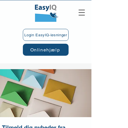
Login EasyIQ-løsninger
Onlinehjælp
Tilmeld dig nyheder fra