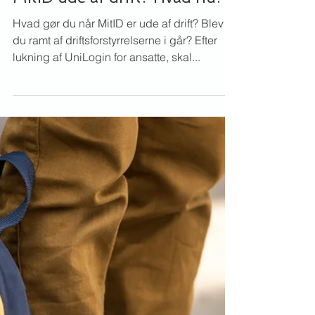
Martina Gaarde
9. okt. 2025
IdP og Kodeskift
MitID ude af drift? Hvad nu?
Hvad gør du når MitID er ude af drift? Blev
du ramt af driftsforstyrrelserne i går? Efter
lukning af UniLogin for ansatte, skal...