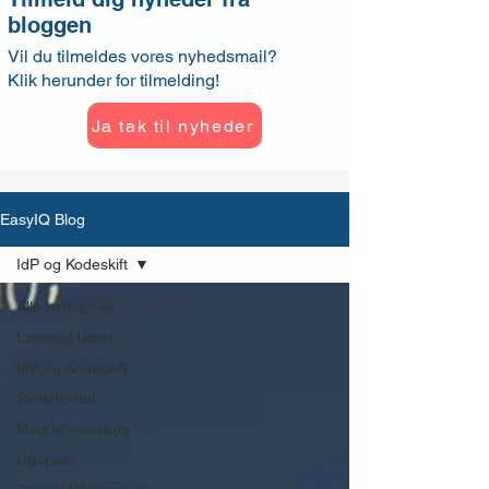
bloggen
Vil du tilmeldes vores nyhedsmail?
Klik herunder for tilmelding!
Ja tak til nyheder
EasyIQ Blog
IdP og Kodeskift
Alle kategorier
Lærer til lærer
IdP og Kodeskift
SkolePortal
Meddelelsesbog
Ugeplan