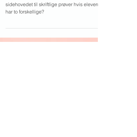
Martina Gaarde
28. apr. 2025
IdP og Kodeskift
Brugernavne til skriftlige
prøver
Hvilket brugernavn skal der stå i
sidehovedet til skriftlige prøver hvis eleverne
har to forskellige?