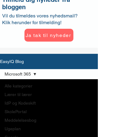
bloggen
Vil du tilmeldes vores nyhedsmail?
Klik herunder for tilmelding!
Ja tak til nyheder
EasyIQ Blog
Microsoft 365
Alle kategorier
Lærer til lærer
IdP og Kodeskift
SkolePortal
Meddelelsesbog
Ugeplan