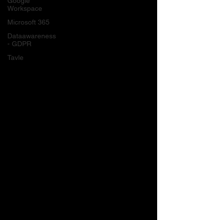
Google
Workspace
Microsoft 365
Dataawareness
- GDPR
Tavle