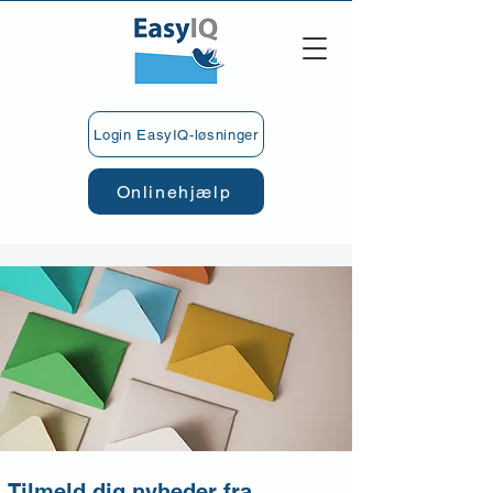
Login EasyIQ-løsninger
Onlinehjælp
Tilmeld dig nyheder fra