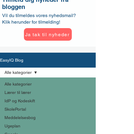
bloggen
Vil du tilmeldes vores nyhedsmail?
Klik herunder for tilmelding!
Ja tak til nyheder
EasyIQ Blog
Alle kategorier
Alle kategorier
Lærer til lærer
IdP og Kodeskift
SkolePortal
Meddelelsesbog
Ugeplan