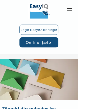
Login EasyIQ-løsninger
Onlinehjælp
Tilmeld dig nyheder fra