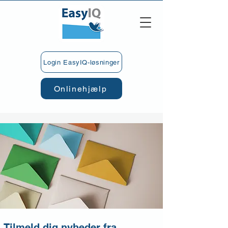
Login EasyIQ-løsninger
Onlinehjælp
Tilmeld dig nyheder fra